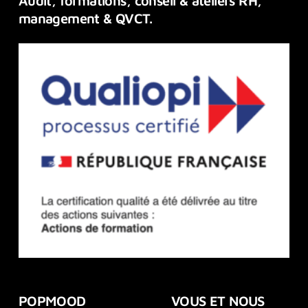
Audit,
formations,
conseil
&
ateliers
RH,
management
&
QVCT.
POPMOOD
VOUS ET NOUS