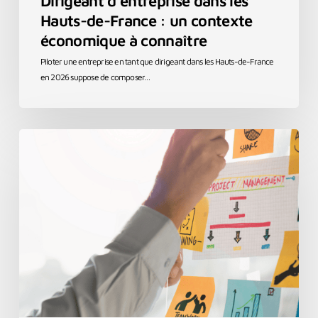
Dirigeant d’entreprise dans les
Hauts-de-France : un contexte
économique à connaître
Piloter une entreprise en tant que dirigeant dans les Hauts-de-France
en 2026 suppose de composer…
Projet
d’entreprise
et
management
:
pourquoi
vos
collaborateurs
n’en
savent
rien