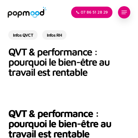
Skip
Menu
to
📞 07 86 51 28 29
main
content
Infos QVCT
Infos RH
QVT & performance :
pourquoi le bien-être au
travail est rentable
QVT & performance :
pourquoi le bien-être au
travail est rentable