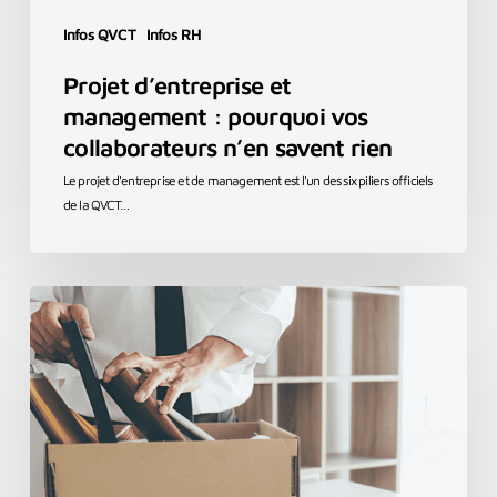
Infos QVCT
Infos RH
Projet d’entreprise et
management : pourquoi vos
collaborateurs n’en savent rien
Le projet d'entreprise et de management est l'un des six piliers officiels
de la QVCT…
Salarié
boomerang
:
et
si
le
meilleur
candidat
était