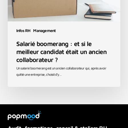
un
ancien
collaborateur
?
Infos RH
Management
Salarié boomerang : et si le
meilleur candidat était un ancien
collaborateur ?
Un salarié boomerang est un ancien collaborateur qui, après avoir
quitté une entreprise, choisit d'y…