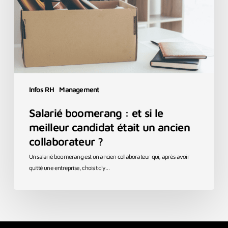
meilleur
candidat
était
un
ancien
collaborateur
?
Infos RH
Management
Salarié boomerang : et si le
meilleur candidat était un ancien
collaborateur ?
Un salarié boomerang est un ancien collaborateur qui, après avoir
quitté une entreprise, choisit d'y…