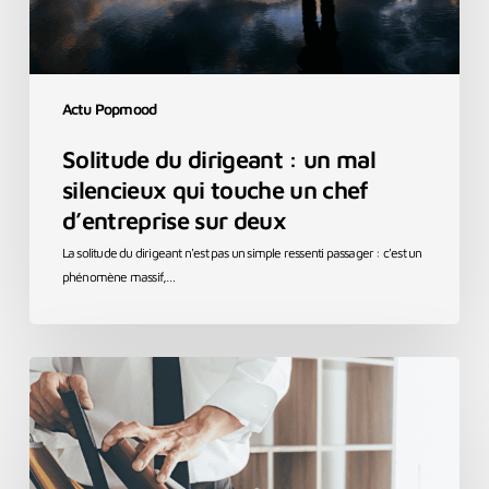
un
chef
d’entreprise
sur
deux
Actu Popmood
Solitude du dirigeant : un mal
silencieux qui touche un chef
d’entreprise sur deux
La solitude du dirigeant n'est pas un simple ressenti passager : c'est un
phénomène massif,…
Salarié
boomerang
:
et
si
le