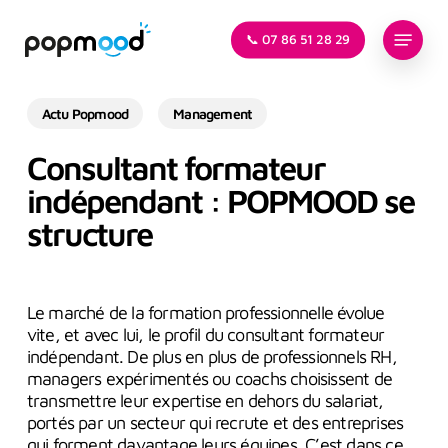
Skip
Menu
to
📞 07 86 51 28 29
main
content
Actu Popmood
Management
Consultant formateur
indépendant : POPMOOD se
structure
Le marché de la formation professionnelle évolue
vite, et avec lui, le profil du consultant formateur
indépendant. De plus en plus de professionnels RH,
managers expérimentés ou coachs choisissent de
transmettre leur expertise en dehors du salariat,
portés par un secteur qui recrute et des entreprises
qui forment davantage leurs équipes. C’est dans ce