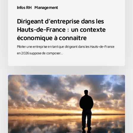
connaître
Infos RH
Management
Dirigeant d’entreprise dans les
Hauts-de-France : un contexte
économique à connaître
Piloter une entreprise en tant que dirigeant dans les Hauts-de-France
en 2026 suppose de composer…
Solitude
du
dirigeant
:
un
mal
silencieux
qui
touche