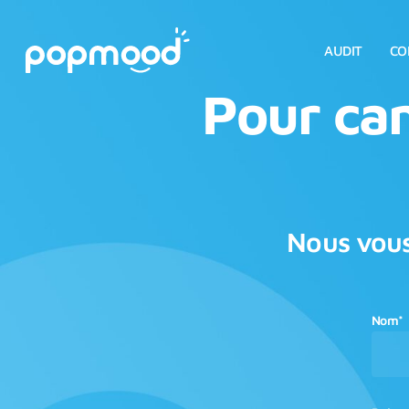
Skip
to
main
AUDIT
CO
content
Pour can
Nous vous
Nom*