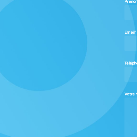
Préno
Email*
Téléph
Votre