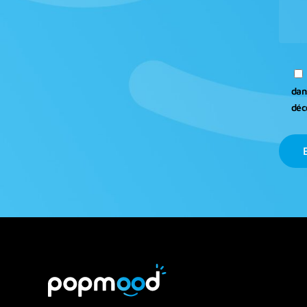
dan
déc