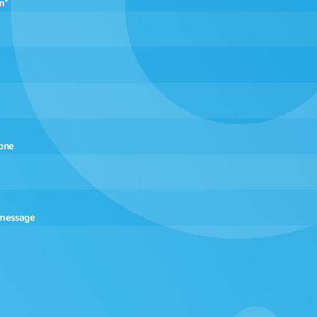
m*
one
 message