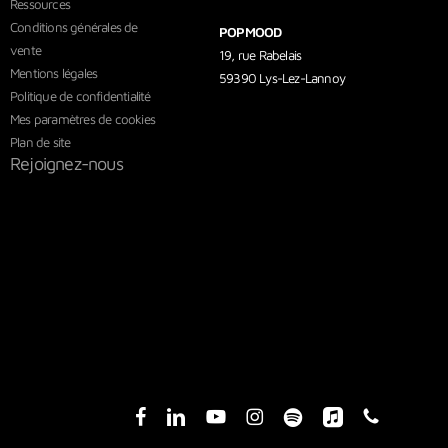
Ressources
Conditions générales de
POPMOOD
vente
19, rue Rabelais
Mentions légales
59390 Lys-Lez-Lannoy
Politique de confidentialité
Mes paramètres de cookies
Plan de site
Rejoignez-nous
facebook
linkedin
youtube
instagram
spotify
applemusic
phone