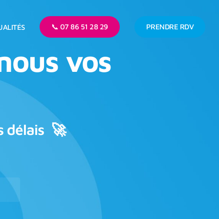
📞 07 86 51 28 29
PRENDRE RDV
UALITÉS
-nous vos
 délais 🚀