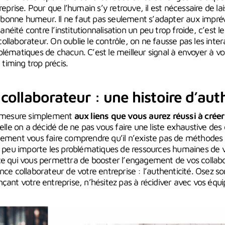
reprise. Pour que l’humain s’y retrouve, il est nécessaire de lai
la bonne humeur. Il ne faut pas seulement s’adapter aux imprév
ntanéité contre l’institutionnalisation un peu trop froide, c’est
llaborateur. On oublie le contrôle, on ne fausse pas les inte
lématiques de chacun. C’est le meilleur signal à envoyer à vos 
 timing trop précis.
llaborateur : une histoire d’auth
se mesure simplement
aux liens que vous aurez réussi à créer
elle on a décidé de ne pas vous faire une liste exhaustive des d
ement vous faire comprendre qu’il n’existe pas de méthodes inf
ce peu importe les problématiques de ressources humaines de v
ce qui vous permettra de booster l’engagement de vos collabo
nce collaborateur de votre entreprise : l’authenticité. Osez sor
çant votre entreprise, n’hésitez pas à récidiver avec vos équ