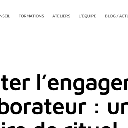
NSEIL
FORMATIONS
ATELIERS
L’ÉQUIPE
BLOG / ACT
ter l’engag
aborateur : u