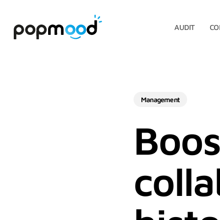
Skip
to
main
AUDIT
CO
content
Management
Boos
coll