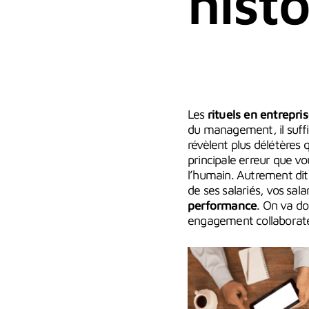
histo
Les
rituels en entrepri
du management, il suffi
révèlent plus délétères q
principale erreur que v
l’humain. Autrement dit, 
de ses salariés, vos sal
performance
. On va do
engagement collaborate