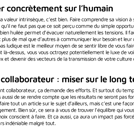
er concrètement sur l’humain
sa valeur intrinsèque, c’est bien. Faire comprendre sa vision à 
 qu’il ne faut pas que ce soit perçu comme du simple opport
ien huilée permet d’évacuer naturellement les tensions. Il f
t plus de mal que d’autres à communiquer leur besoin et leur 
s ludique est le meilleur moyen de se sentir libre de vous fair
là-dessus, vous vous octroyez potentiellement le luxe de vo
 et devenir des vecteurs de la transmission de votre culture 
ollaborateur : miser sur le long 
 collaborateur, ça demande des efforts. Et surtout du temps
is aussi de se rendre compte que les résultats ne seront pas 
faire tout un article sur le sujet d’ailleurs, mais c’est une faço
ment. Bien sûr, ce sera à vous de trouver l’équilibre qui vou
hoix conscient à faire. Et ça aussi, ça aura un impact pas forc
rs indéniable malgré tout.