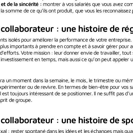
et de la sincérité :
montrer à vos salariés que vous avez compr
a somme de ce qu’ils ont produit, que vous les reconnaissez po
llaborateur : une histoire de rég
nts isolés pour améliorer la performance de votre entreprise. E
es plus importants à prendre en compte et à savoir gérer pou
d’efforts. Votre mission : leur donner envie de travailler, tou
nvestissement en temps, mais aussi ce qu’on peut appeler un
réera un moment dans la semaine, le mois, le trimestre ou mê
xpérimenter ou de revivre. En termes de bien-être pour vos sal
l est toujours intéressant de se positionner. Il ne suffit pas d
prit de groupe.
ollaborateur : une histoire de sp
xal : rester spontané dans les idées et les échanges mais 