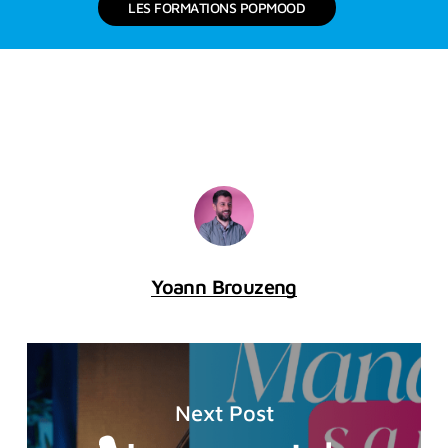
L
E
S
F
O
R
M
A
T
I
O
N
S
P
O
P
M
O
O
D
Yoann Brouzeng
Next Post