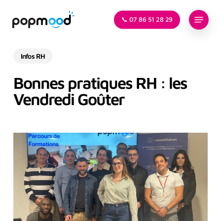
Skip
Menu
to
📞 07 86 51 28 29
main
content
Infos RH
Bonnes pratiques RH : les
Vendredi Goûter