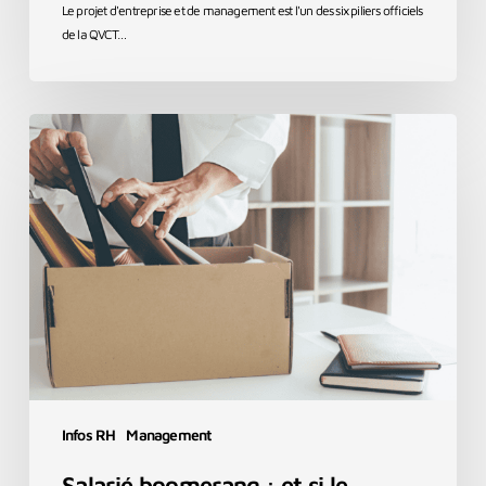
Le projet d'entreprise et de management est l'un des six piliers officiels
de la QVCT…
Salarié
boomerang
:
et
si
le
meilleur
candidat
était
un
ancien
collaborateur
?
Infos RH
Management
Salarié boomerang : et si le