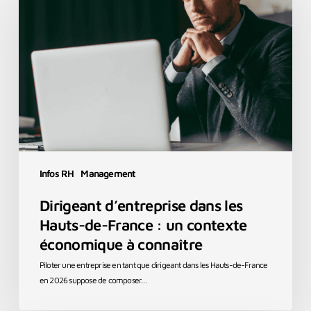
dans
les
Hauts-
de-
France
:
un
contexte
économique
à
connaître
Infos RH
Management
Dirigeant d’entreprise dans les
Hauts-de-France : un contexte
économique à connaître
Piloter une entreprise en tant que dirigeant dans les Hauts-de-France
en 2026 suppose de composer…