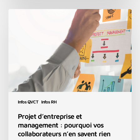
Projet
d’entreprise
et
management
:
pourquoi
vos
collaborateurs
n’en
savent
rien
Infos QVCT
Infos RH
Projet d’entreprise et
management : pourquoi vos
collaborateurs n’en savent rien